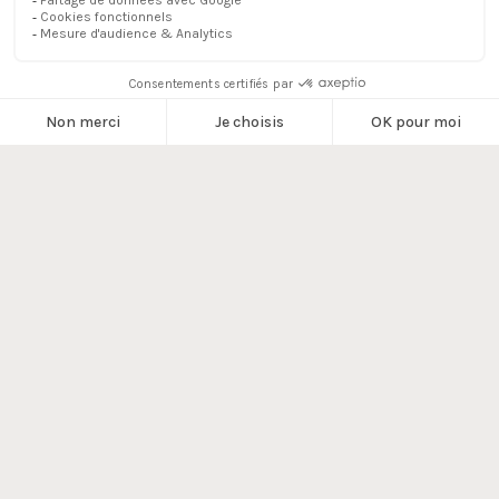
durée de conservation en base active et en
archives internes.
Procédures
DUA
Traitements des
données du
3 ans
formulaire de
contact
Suppression du
compte client si
3 ans
celui-ci est inactif
(pas d'achat)
Saisine du
responsable de
3 ans
traitements
MODIFICATION DE LA
POLITIQUE DE
PROTECTION DES
DONNÉES
La présente politique de protection des
données personnelles peut être amenée à