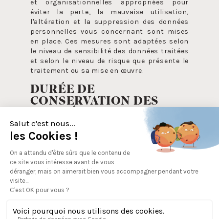
et organisationnelles appropriées pour
éviter la perte, la mauvaise utilisation,
l'altération et la suppression des données
personnelles vous concernant sont mises
en place. Ces mesures sont adaptées selon
le niveau de sensibilité des données traitées
et selon le niveau de risque que présente le
traitement ou sa mise en œuvre.
DURÉE DE
CONSERVATION DES
DONNÉES
La durée d'utilité administrative (DUA) est la
durée pendant laquelle les documents,
données ou informations archivés doivent
être conservés et gardés en état d'être
consultés et utilisés, soit par ceux qui les
ont produits, soit par des services
d'archives. Vous trouverez ci-dessous les
durées d'utilité administrative (DUA)
applicables aux principales procédures
gérées par Hôtel Atlantique. La DUA couvre la